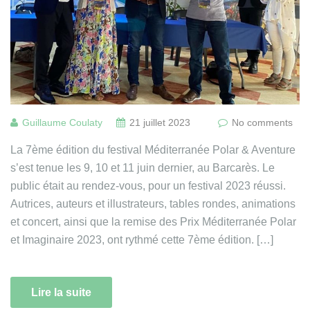
Guillaume Coulaty
21 juillet 2023
No comments
La 7ème édition du festival Méditerranée Polar & Aventure
s’est tenue les 9, 10 et 11 juin dernier, au Barcarès. Le
public était au rendez-vous, pour un festival 2023 réussi.
Autrices, auteurs et illustrateurs, tables rondes, animations
et concert, ainsi que la remise des Prix Méditerranée Polar
et Imaginaire 2023, ont rythmé cette 7ème édition. […]
Lire la suite