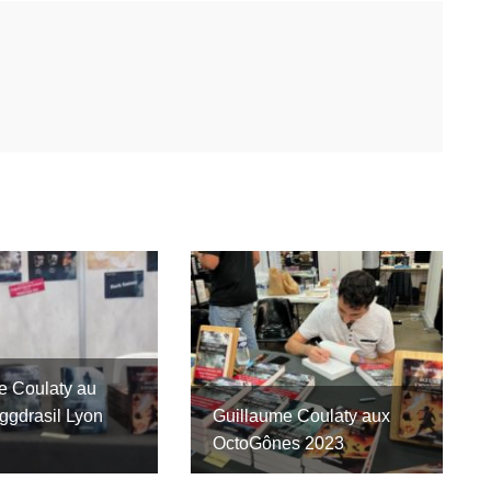
e Coulaty au
Yggdrasil Lyon
Guillaume Coulaty aux
OctoGônes 2023