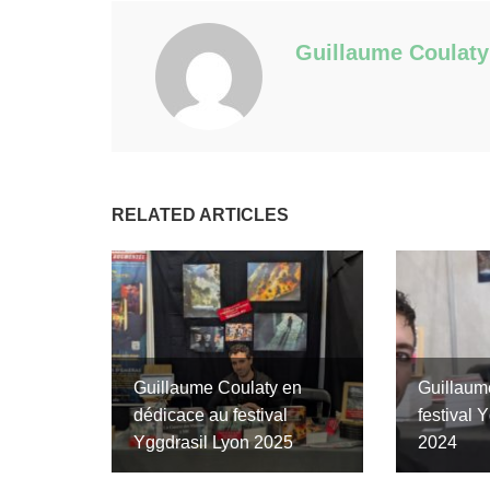
Guillaume Coulaty
RELATED ARTICLES
Guillaume Coulaty en
Guillaum
dédicace au festival
festival 
Yggdrasil Lyon 2025
2024