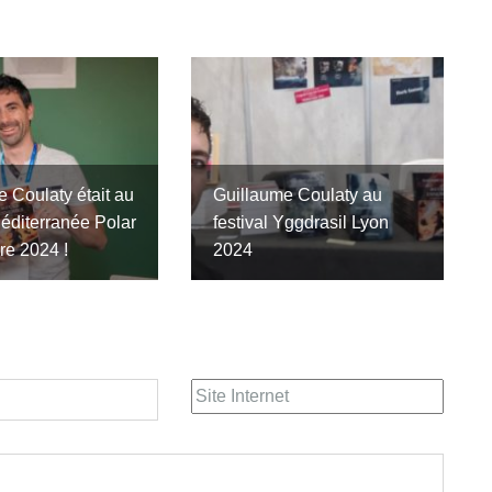
 Coulaty était au
Guillaume Coulaty au
Méditerranée Polar
festival Yggdrasil Lyon
re 2024 !
2024