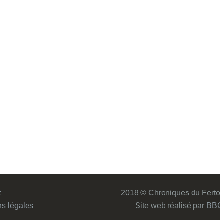
t
2018 © Chroniques du Ferto
s légales
Site web réalisé par
BB