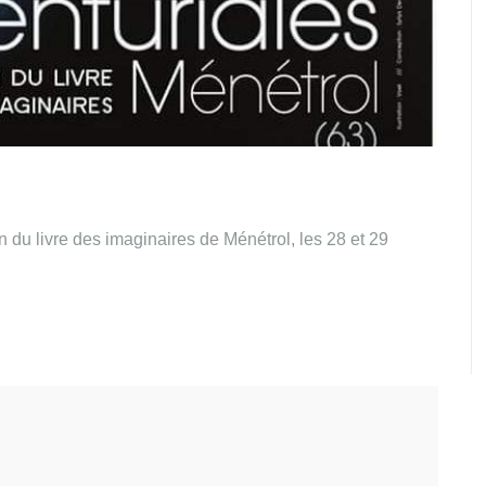
 du livre des imaginaires de Ménétrol, les 28 et 29