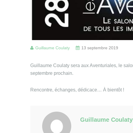
Guillaume Coulaty
13 septembre 2019
Guillaume Coulaty sera aux Aventuriales, le salon
septembre prochain.
Rencontre, échanges, dédicace… À bientôt !
Guillaume Coulaty