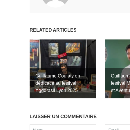
RELATED ARTICLES
Guillaume Coulaty en
Guillaume
dédicace au festival
festival 
Yggdrasil Lyon 2025
et Aventu
LAISSER UN COMMENTAIRE