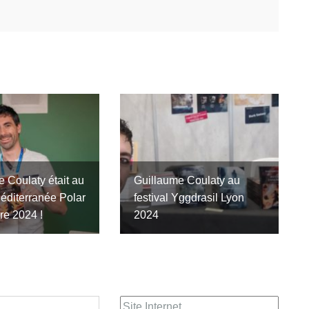
 Coulaty était au
Guillaume Coulaty au
Méditerranée Polar
festival Yggdrasil Lyon
re 2024 !
2024