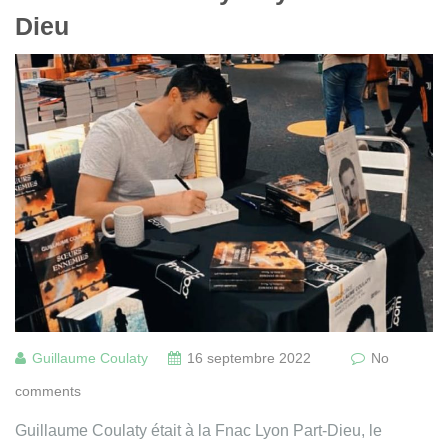
Dieu
Guillaume Coulaty
16 septembre 2022
No
comments
Guillaume Coulaty était à la Fnac Lyon Part-Dieu, le